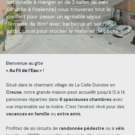
salon/salle à manger et de 2 salles de bain
(douche à l’italienne) vous trouverez tout le
confort pour passer un agréable séjour.
Terrasse de 16m² avec barbecue et salon de
jardin. Local pour stocker le matériel de pêche.
Bienvenue au gîte
« Au Fil de l’Eau »
!
Situé dans le charmant village de La Celle Dunoise en
Creuse
, notre grande maison peut accueillir jusqu’à 12 à 14
personnes réparties dans
6 spacieuses chambres
avec
vue imprenable sur la rivière. C’est l’endroit rêvé pour des
vacances en famille
ou
entre amis
.
Profitez de six circuits de
randonnée pédestre
ou à
vélo